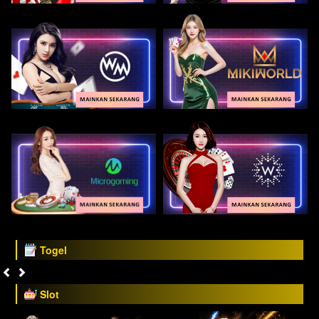
Togel
Slot