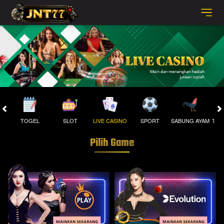
TOGEL
SLOT
LIVE CASINO
SPORT
SABUNG AYAM
TEM
Pilih Game