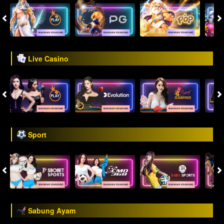
Live Casino
Sport
Sabung Ayam