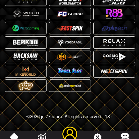
©2026 jnt77.store. All rights reserved | 18+